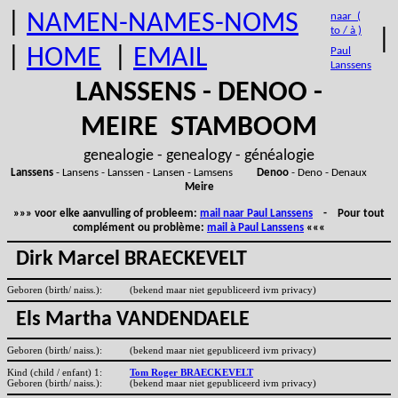
|
NAMEN-NAMES-NOMS
naar (
to / à )
|
|
HOME
|
EMAIL
Paul
Lanssens
LANSSENS - DENOO -
MEIRE STAMBOOM
genealogie - genealogy - généalogie
Lanssens
- Lansens - Lanssen - Lansen - Lamsens
Denoo
- Deno - Denaux
Meire
»»» voor elke aanvulling of probleem:
mail naar Paul Lanssens
- Pour tout
complément ou problème:
mail à Paul Lanssens
«««
Dirk Marcel BRAECKEVELT
Geboren (birth/ naiss.):
(bekend maar niet gepubliceerd ivm privacy)
Els Martha VANDENDAELE
Geboren (birth/ naiss.):
(bekend maar niet gepubliceerd ivm privacy)
Kind (child / enfant) 1:
Tom Roger BRAECKEVELT
Geboren (birth/ naiss.):
(bekend maar niet gepubliceerd ivm privacy)