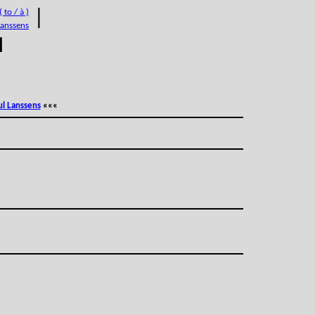
 to / à )
|
Lanssens
M
ul Lanssens
«««