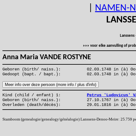
|
NAMEN-N
LANSS
Lanssens
»»» voor elke aanvulling of pr
Anna Maria VANDE ROSTYNE
Geboren (birth/ naiss.):
02.03.1748 in (à) Oo
Gedoopt (bapt. / bapt.):
02.03.1748 in (à) Oo
Kind (child / enfant) 1:
Petrus 'Ludovicus' V
Geboren (birth/ naiss.):
27.10.1767 in (à) Oo
Overleden (death/décès):
29.01.1816 in (à) Oo
Stamboom (genealogie/genealogy/généalogie) Lanssens-Denoo-Meire: 25.759 pers