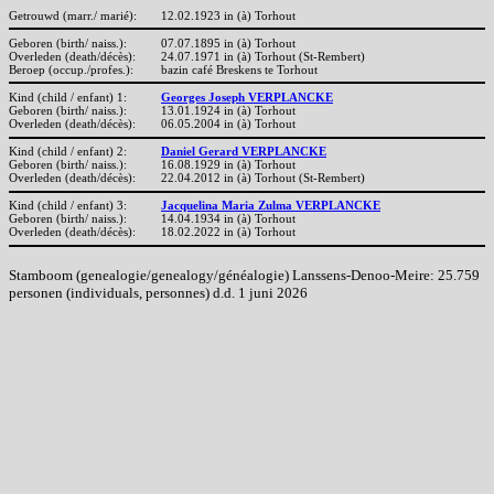
Getrouwd (marr./ marié):
12.02.1923 in (à) Torhout
Geboren (birth/ naiss.):
07.07.1895 in (à) Torhout
Overleden (death/décès):
24.07.1971 in (à) Torhout (St-Rembert)
Beroep (occup./profes.):
bazin café Breskens te Torhout
Kind (child / enfant) 1:
Georges Joseph VERPLANCKE
Geboren (birth/ naiss.):
13.01.1924 in (à) Torhout
Overleden (death/décès):
06.05.2004 in (à) Torhout
Kind (child / enfant) 2:
Daniel Gerard VERPLANCKE
Geboren (birth/ naiss.):
16.08.1929 in (à) Torhout
Overleden (death/décès):
22.04.2012 in (à) Torhout (St-Rembert)
Kind (child / enfant) 3:
Jacquelina Maria Zulma VERPLANCKE
Geboren (birth/ naiss.):
14.04.1934 in (à) Torhout
Overleden (death/décès):
18.02.2022 in (à) Torhout
Stamboom (genealogie/genealogy/généalogie) Lanssens-Denoo-Meire: 25.759
personen (individuals, personnes) d.d. 1 juni 2026