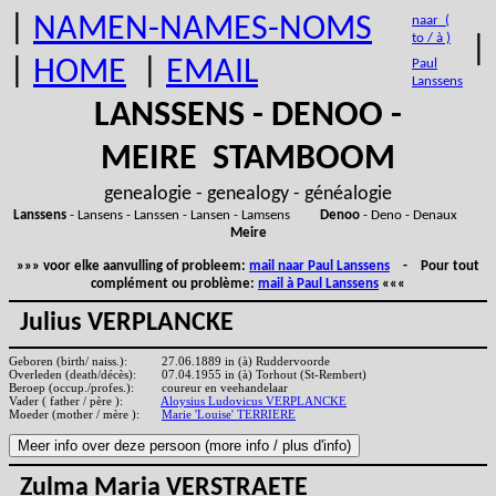
|
NAMEN-NAMES-NOMS
naar (
to / à )
|
|
HOME
|
EMAIL
Paul
Lanssens
LANSSENS - DENOO -
MEIRE STAMBOOM
genealogie - genealogy - généalogie
Lanssens
- Lansens - Lanssen - Lansen - Lamsens
Denoo
- Deno - Denaux
Meire
»»» voor elke aanvulling of probleem:
mail naar Paul Lanssens
- Pour tout
complément ou problème:
mail à Paul Lanssens
«««
Julius VERPLANCKE
Geboren (birth/ naiss.):
27.06.1889 in (à) Ruddervoorde
Overleden (death/décès):
07.04.1955 in (à) Torhout (St-Rembert)
Beroep (occup./profes.):
coureur en veehandelaar
Vader ( father / père ):
Aloysius Ludovicus VERPLANCKE
Moeder (mother / mère ):
Marie 'Louise' TERRIERE
Zulma Maria VERSTRAETE