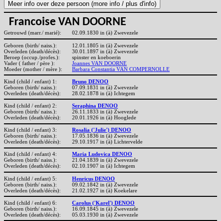
Francoise VAN DOORNE
Getrouwd (marr./ marié):
02.09.1830 in (à) Zwevezele
Geboren (birth/ naiss.):
12.01.1805 in (à) Zwevezele
Overleden (death/décès):
30.01.1897 in (à) Zwevezele
Beroep (occup./profes.):
spinster en koeboerin
Vader ( father / père ):
Joannes VAN DOORNE
Moeder (mother / mère ):
Barbara Constantia VAN COMPERNOLLE
Kind (child / enfant) 1:
Bruno DENOO
Geboren (birth/ naiss.):
07.09.1831 in (à) Zwevezele
Overleden (death/décès):
28.02.1878 in (à) Ichtegem
Kind (child / enfant) 2:
Seraphina DENOO
Geboren (birth/ naiss.):
26.11.1833 in (à) Zwevezele
Overleden (death/décès):
20.01.1926 in (à) Hooglede
Kind (child / enfant) 3:
Rosalia ('Julie') DENOO
Geboren (birth/ naiss.):
17.05.1836 in (à) Zwevezele
Overleden (death/décès):
29.10.1917 in (à) Lichtervelde
Kind (child / enfant) 4:
Maria Ludovica DENOO
Geboren (birth/ naiss.):
21.04.1839 in (à) Zwevezele
Overleden (death/décès):
02.10.1907 in (à) Ichtegem
Kind (child / enfant) 5:
Henricus DENOO
Geboren (birth/ naiss.):
09.02.1842 in (à) Zwevezele
Overleden (death/décès):
21.02.1927 in (à) Koekelare
Kind (child / enfant) 6:
Carolus ('Karel') DENOO
Geboren (birth/ naiss.):
16.09.1845 in (à) Zwevezele
Overleden (death/décès):
05.03.1930 in (à) Zwevezele