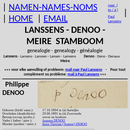
|
NAMEN-NAMES-NOMS
naar (
to / à )
|
|
HOME
|
EMAIL
Paul
Lanssens
LANSSENS - DENOO -
MEIRE STAMBOOM
genealogie - genealogy - généalogie
Lanssens
- Lansens - Lanssen - Lansen - Lamsens
Denoo
- Deno - Denaux
Meire
»»» voor elke aanvulling of probleem:
mail naar Paul Lanssens
- Pour tout
complément ou problème:
mail à Paul Lanssens
«««
Philippe
DENOO
Geboren (birth/ naiss.):
17.10.1804 in (à) Aartrijke
Overleden (death/décès):
29.06.1891 in (à) Zwevezele
Beroep (occup./profes.):
wever en koeboer
Vader ( father / père ):
Joannes DENOO
Moeder (mother / mère ):
Anna Theresia ('Joanna') DEROO