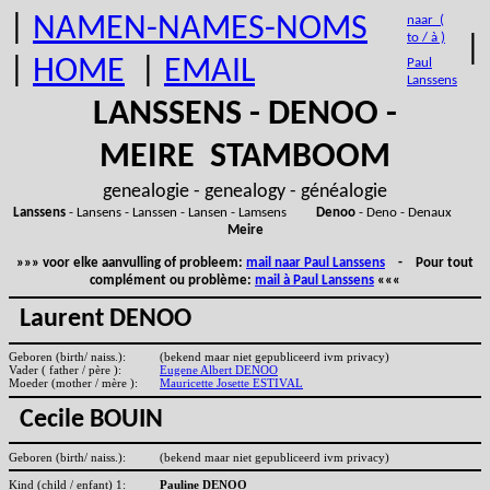
|
NAMEN-NAMES-NOMS
naar (
to / à )
|
|
HOME
|
EMAIL
Paul
Lanssens
LANSSENS - DENOO -
MEIRE STAMBOOM
genealogie - genealogy - généalogie
Lanssens
- Lansens - Lanssen - Lansen - Lamsens
Denoo
- Deno - Denaux
Meire
»»» voor elke aanvulling of probleem:
mail naar Paul Lanssens
- Pour tout
complément ou problème:
mail à Paul Lanssens
«««
Laurent DENOO
Geboren (birth/ naiss.):
(bekend maar niet gepubliceerd ivm privacy)
Vader ( father / père ):
Eugene Albert DENOO
Moeder (mother / mère ):
Mauricette Josette ESTIVAL
Cecile BOUIN
Geboren (birth/ naiss.):
(bekend maar niet gepubliceerd ivm privacy)
Kind (child / enfant) 1:
Pauline DENOO