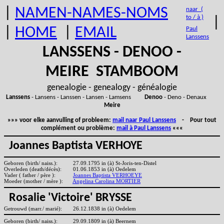
|
NAMEN-NAMES-NOMS
naar (
to / à )
|
|
HOME
|
EMAIL
Paul
Lanssens
LANSSENS - DENOO -
MEIRE STAMBOOM
genealogie - genealogy - généalogie
Lanssens
- Lansens - Lanssen - Lansen - Lamsens
Denoo
- Deno - Denaux
Meire
»»» voor elke aanvulling of probleem:
mail naar Paul Lanssens
- Pour tout
complément ou problème:
mail à Paul Lanssens
«««
Joannes Baptista VERHOYE
Geboren (birth/ naiss.):
27.09.1795 in (à) St-Joris-ten-Distel
Overleden (death/décès):
01.06.1853 in (à) Oedelem
Vader ( father / père ):
Joannes Baptista VERHOEYE
Moeder (mother / mère ):
Angelina Carolina MORTIER
Rosalie 'Victoire' BRYSSE
Getrouwd (marr./ marié):
26.12.1838 in (à) Oedelem
Geboren (birth/ naiss.):
29.09.1809 in (à) Beernem