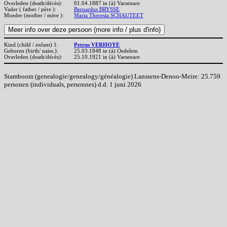
Overleden (death/décès):
01.04.1887 in (à) Varsenare
Vader ( father / père ):
Bernardus BRYSSE
Moeder (mother / mère ):
Maria Theresia SCHAUTEET
Kind (child / enfant) 1:
Petrus VERHOYE
Geboren (birth/ naiss.):
25.03.1848 in (à) Oedelem
Overleden (death/décès):
25.10.1921 in (à) Varsenare
Stamboom (genealogie/genealogy/généalogie) Lanssens-Denoo-Meire: 25.759
personen (individuals, personnes) d.d. 1 juni 2026