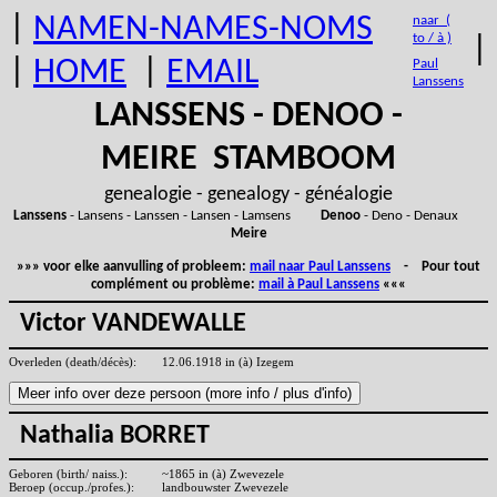
|
NAMEN-NAMES-NOMS
naar (
to / à )
|
|
HOME
|
EMAIL
Paul
Lanssens
LANSSENS - DENOO -
MEIRE STAMBOOM
genealogie - genealogy - généalogie
Lanssens
- Lansens - Lanssen - Lansen - Lamsens
Denoo
- Deno - Denaux
Meire
»»» voor elke aanvulling of probleem:
mail naar Paul Lanssens
- Pour tout
complément ou problème:
mail à Paul Lanssens
«««
Victor VANDEWALLE
Overleden (death/décès):
12.06.1918 in (à) Izegem
Nathalia BORRET
Geboren (birth/ naiss.):
~1865 in (à) Zwevezele
Beroep (occup./profes.):
landbouwster Zwevezele