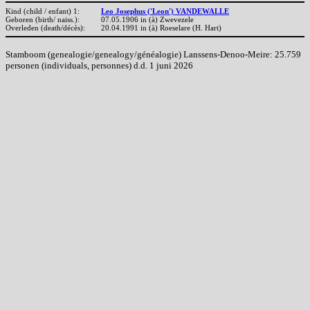
Kind (child / enfant) 1:
Leo Josephus ('Leon') VANDEWALLE
Geboren (birth/ naiss.):
07.05.1906 in (à) Zwevezele
Overleden (death/décès):
20.04.1991 in (à) Roeselare (H. Hart)
Stamboom (genealogie/genealogy/généalogie) Lanssens-Denoo-Meire: 25.759
personen (individuals, personnes) d.d. 1 juni 2026