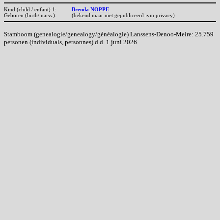
Kind (child / enfant) 1:
Brenda NOPPE
Geboren (birth/ naiss.):
(bekend maar niet gepubliceerd ivm privacy)
Stamboom (genealogie/genealogy/généalogie) Lanssens-Denoo-Meire: 25.759
personen (individuals, personnes) d.d. 1 juni 2026