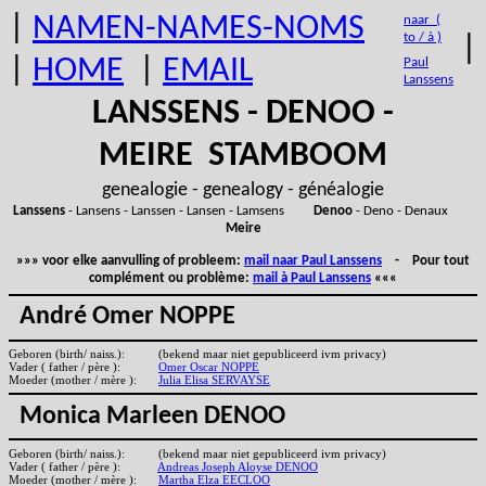
|
NAMEN-NAMES-NOMS
naar (
to / à )
|
|
HOME
|
EMAIL
Paul
Lanssens
LANSSENS - DENOO -
MEIRE STAMBOOM
genealogie - genealogy - généalogie
Lanssens
- Lansens - Lanssen - Lansen - Lamsens
Denoo
- Deno - Denaux
Meire
»»» voor elke aanvulling of probleem:
mail naar Paul Lanssens
- Pour tout
complément ou problème:
mail à Paul Lanssens
«««
André Omer NOPPE
Geboren (birth/ naiss.):
(bekend maar niet gepubliceerd ivm privacy)
Vader ( father / père ):
Omer Oscar NOPPE
Moeder (mother / mère ):
Julia Elisa SERVAYSE
Monica Marleen DENOO
Geboren (birth/ naiss.):
(bekend maar niet gepubliceerd ivm privacy)
Vader ( father / père ):
Andreas Joseph Aloyse DENOO
Moeder (mother / mère ):
Martha Elza EECLOO