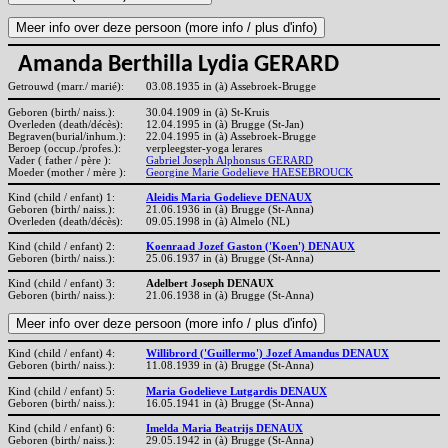
Amanda Berthilla Lydia GERARD
Getrouwd (marr./ marié):
03.08.1935 in (à) Assebroek-Brugge
Geboren (birth/ naiss.):
30.04.1909 in (à) St-Kruis
Overleden (death/décès):
12.04.1995 in (à) Brugge (St-Jan)
Begraven(burial/inhum.):
22.04.1995 in (à) Assebroek-Brugge
Beroep (occup./profes.):
verpleegster-yoga lerares
Vader ( father / père ):
Gabriel Joseph Alphonsus GERARD
Moeder (mother / mère ):
Georgine Marie Godelieve HAESEBROUCK
Kind (child / enfant) 1:
Aleidis Maria Godelieve DENAUX
Geboren (birth/ naiss.):
21.06.1936 in (à) Brugge (St-Anna)
Overleden (death/décès):
09.05.1998 in (à) Almelo (NL)
Kind (child / enfant) 2:
Koenraad Jozef Gaston ('Koen') DENAUX
Geboren (birth/ naiss.):
25.06.1937 in (à) Brugge (St-Anna)
Kind (child / enfant) 3:
Adelbert Joseph DENAUX
Geboren (birth/ naiss.):
21.06.1938 in (à) Brugge (St-Anna)
Kind (child / enfant) 4:
Willibrord ('Guillermo') Jozef Amandus DENAUX
Geboren (birth/ naiss.):
11.08.1939 in (à) Brugge (St-Anna)
Kind (child / enfant) 5:
Maria Godelieve Lutgardis DENAUX
Geboren (birth/ naiss.):
16.05.1941 in (à) Brugge (St-Anna)
Kind (child / enfant) 6:
Imelda Maria Beatrijs DENAUX
Geboren (birth/ naiss.):
29.05.1942 in (à) Brugge (St-Anna)