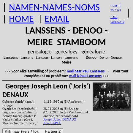
|
NAMEN-NAMES-NOMS
naar (
to / à )
|
|
HOME
|
EMAIL
Paul
Lanssens
LANSSENS - DENOO -
MEIRE STAMBOOM
genealogie - genealogy - généalogie
Lanssens
- Lansens - Lanssen - Lansen - Lamsens
Denoo
- Deno - Denaux
Meire
»»» voor elke aanvulling of probleem:
mail naar Paul Lanssens
- Pour tout
complément ou problème:
mail à Paul Lanssens
«««
Georges Joseph Leon ('Joris')
DENAUX
Geboren (birth/ naiss.):
11.12.1910 in (à) Assebroek-
Brugge
Overleden (death/décès):
28.01.2008 in (à) Brugge
Begraven(burial/inhum.):
02.02.2008 in (à) Ver-Assebroek
Beroep (occup./profes.):
onderwijzer-schoolhoofd
Vader ( father / père ):
Joseph Julien DENAUX
Moeder (mother / mère ):
Julia CAPLÉ