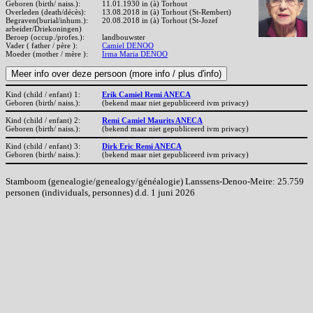
Geboren (birth/ naiss.):
11.01.1930 in (à) Torhout
Overleden (death/décès):
13.08.2018 in (à) Torhout (St-Rembert)
Begraven(burial/inhum.):
20.08.2018 in (à) Torhout (St-Jozef
arbeider/Driekoningen)
Beroep (occup./profes.):
landbouwster
Vader ( father / père ):
Camiel DENOO
Moeder (mother / mère ):
Irma Maria DENOO
Kind (child / enfant) 1:
Erik Camiel Remi ANECA
Geboren (birth/ naiss.):
(bekend maar niet gepubliceerd ivm privacy)
Kind (child / enfant) 2:
Remi Camiel Maurits ANECA
Geboren (birth/ naiss.):
(bekend maar niet gepubliceerd ivm privacy)
Kind (child / enfant) 3:
Dirk Eric Remi ANECA
Geboren (birth/ naiss.):
(bekend maar niet gepubliceerd ivm privacy)
Stamboom (genealogie/genealogy/généalogie) Lanssens-Denoo-Meire: 25.759
personen (individuals, personnes) d.d. 1 juni 2026