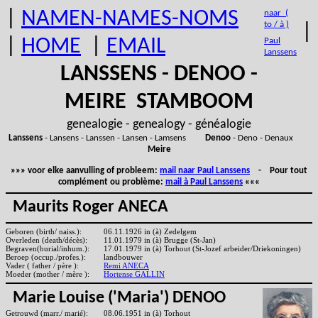
|
NAMEN-NAMES-NOMS
naar (
to / à )
|
|
HOME
|
EMAIL
Paul
Lanssens
LANSSENS - DENOO -
MEIRE STAMBOOM
genealogie - genealogy - généalogie
Lanssens
- Lansens - Lanssen - Lansen - Lamsens
Denoo
- Deno - Denaux
Meire
»»» voor elke aanvulling of probleem:
mail naar Paul Lanssens
- Pour tout
complément ou problème:
mail à Paul Lanssens
«««
Maurits Roger ANECA
Geboren (birth/ naiss.):
06.11.1926 in (à) Zedelgem
Overleden (death/décès):
11.01.1979 in (à) Brugge (St-Jan)
Begraven(burial/inhum.):
17.01.1979 in (à) Torhout (St-Jozef arbeider/Driekoningen)
Beroep (occup./profes.):
landbouwer
Vader ( father / père ):
Remi ANECA
Moeder (mother / mère ):
Hortense GALLIN
Marie Louise ('Maria') DENOO
Getrouwd (marr./ marié):
08.06.1951 in (à) Torhout