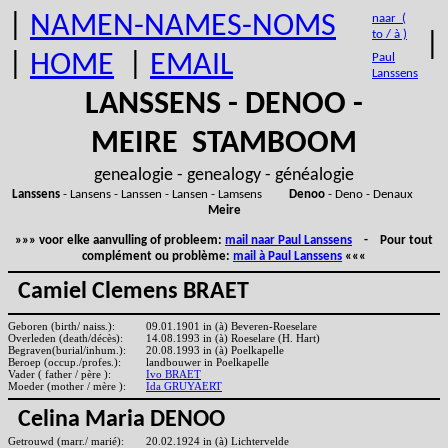
|
NAMEN-NAMES-NOMS
naar (
to / à )
|
|
HOME
|
EMAIL
Paul
Lanssens
LANSSENS - DENOO -
MEIRE STAMBOOM
genealogie - genealogy - généalogie
Lanssens
- Lansens - Lanssen - Lansen - Lamsens
Denoo
- Deno - Denaux
Meire
»»» voor elke aanvulling of probleem:
mail naar Paul Lanssens
- Pour tout
complément ou problème:
mail à Paul Lanssens
«««
Camiel Clemens BRAET
Geboren (birth/ naiss.):
09.01.1901 in (à) Beveren-Roeselare
Overleden (death/décès):
14.08.1993 in (à) Roeselare (H. Hart)
Begraven(burial/inhum.):
20.08.1993 in (à) Poelkapelle
Beroep (occup./profes.):
landbouwer in Poelkapelle
Vader ( father / père ):
Ivo BRAET
Moeder (mother / mère ):
Ida GRUYAERT
Celina Maria DENOO
Getrouwd (marr./ marié):
20.02.1924 in (à) Lichtervelde