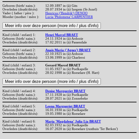
Geboren (birth/ naiss.):
12.09.1897 in (à) Gits
Overleden (death/décès):
28.07.1934 in (à) Izegem (St-Jozef)
Vader ( father / père ):
Henricus ('Hendrik') DENOO
Moeder (mother / mère ):
Lucia 'Philomena' CARPENTIER
Kind (child / enfant) 1:
Henri Marcel BRAET
Geboren (birth/ naiss.):
24.11.1924 in (à) Ardooie
Overleden (death/décès):
17.02.2011 in (à) Passendale
Kind (child / enfant) 2:
Anais Maria ('Agnes') BRAET
Geboren (birth/ naiss.):
22.10.1925 in (à) Ardooie
Overleden (death/décès):
13.06.1999 in (à) Charleroi
Kind (child / enfant) 3:
Gerard Marcel BRAET
Geboren (birth/ naiss.):
11.05.1927 in (à) Poelkapelle
Overleden (death/décès):
28.02.1998 in (à) Roeselare (H. Hart)
Kind (child / enfant) 4:
Denise Margueriet BRAET
Geboren (birth/ naiss.):
17.11.1928 in (à) Poelkapelle
Overleden (death/décès):
28.07.2021 in (à) Zonnebeke
Kind (child / enfant) 5:
Leona Margueriet BRAET
Geboren (birth/ naiss.):
16.01.1930 in (à) Poelkapelle
Overleden (death/décès):
19.05.1980 in (à) Roeselare
Kind (child / enfant) 6:
Maria 'Magdalena' Julia Lia BRAET
Geboren (birth/ naiss.):
02.03.1932 in (à) Poelkapelle
Overleden (death/décès):
16.07.2020 in (à) Roeselare (rusthuis 'Ter Berken')