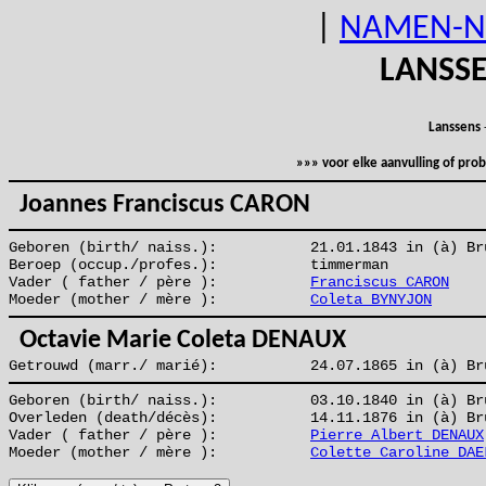
|
NAMEN-N
LANSS
Lanssens
»»» voor elke aanvulling of pr
Joannes Franciscus CARON
Geboren (birth/ naiss.):
21.01.1843 in (à) Br
Beroep (occup./profes.):
timmerman
Vader ( father / père ):
Franciscus CARON
Moeder (mother / mère ):
Coleta BYNYJON
Octavie Marie Coleta DENAUX
Getrouwd (marr./ marié):
24.07.1865 in (à) Br
Geboren (birth/ naiss.):
03.10.1840 in (à) Br
Overleden (death/décès):
14.11.1876 in (à) Br
Vader ( father / père ):
Pierre Albert DENAUX
Moeder (mother / mère ):
Colette Caroline DAE