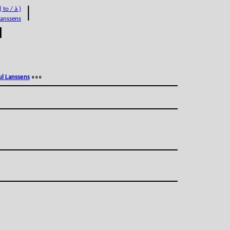
 to / à )
|
Lanssens
M
ul Lanssens
«««