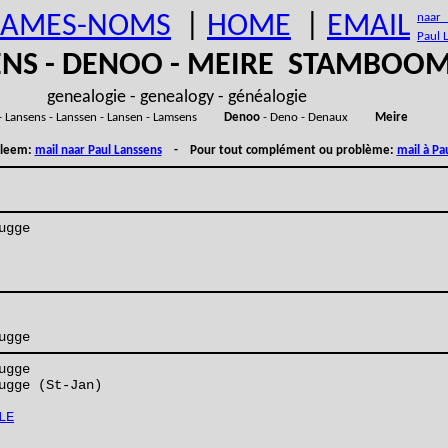
AMES-NOMS
|
HOME
|
EMAIL
naar (
Paul 
ENS - DENOO - MEIRE STAMBOO
genealogie - genealogy - généalogie
- Lansens - Lanssen - Lansen - Lamsens
Denoo
- Deno - Denaux
Meire
obleem:
mail naar Paul Lanssens
- Pour tout complément ou problème:
mail à Pa
ugge
ugge
ugge
ugge (St-Jan)
LE