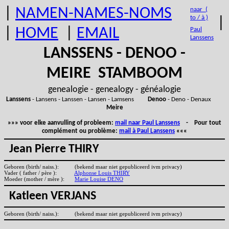
|
NAMEN-NAMES-NOMS
naar (
to / à )
|
|
HOME
|
EMAIL
Paul
Lanssens
LANSSENS - DENOO -
MEIRE STAMBOOM
genealogie - genealogy - généalogie
Lanssens
- Lansens - Lanssen - Lansen - Lamsens
Denoo
- Deno - Denaux
Meire
»»» voor elke aanvulling of probleem:
mail naar Paul Lanssens
- Pour tout
complément ou problème:
mail à Paul Lanssens
«««
Jean Pierre THIRY
Geboren (birth/ naiss.):
(bekend maar niet gepubliceerd ivm privacy)
Vader ( father / père ):
Alphonse Louis THIRY
Moeder (mother / mère ):
Marie Louise DENO
Katleen VERJANS
Geboren (birth/ naiss.):
(bekend maar niet gepubliceerd ivm privacy)