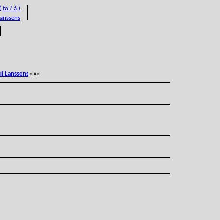
 to / à )
|
Lanssens
M
ul Lanssens
«««