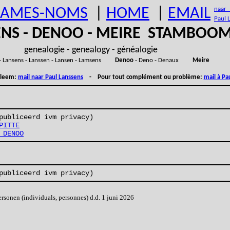
AMES-NOMS
|
HOME
|
EMAIL
naar (
Paul 
ENS - DENOO - MEIRE STAMBOO
genealogie - genealogy - généalogie
- Lansens - Lanssen - Lansen - Lamsens
Denoo
- Deno - Denaux
Meire
obleem:
mail naar Paul Lanssens
- Pour tout complément ou problème:
mail à Pa
publiceerd ivm privacy)
PITTE
 DENOO
publiceerd ivm privacy)
onen (individuals, personnes) d.d. 1 juni 2026