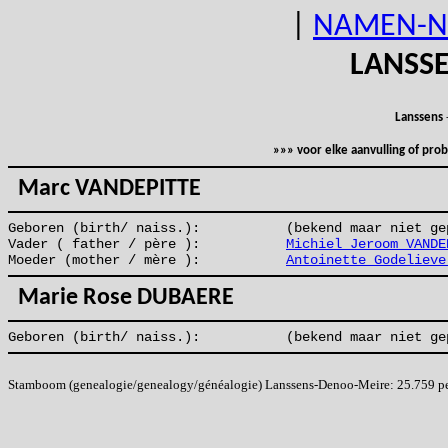
|
NAMEN-N
LANSS
Lanssens
»»» voor elke aanvulling of pr
Marc VANDEPITTE
Geboren (birth/ naiss.):
(bekend maar niet ge
Vader ( father / père ):
Michiel Jeroom VANDE
Moeder (mother / mère ):
Antoinette Godelieve
Marie Rose DUBAERE
Geboren (birth/ naiss.):
(bekend maar niet ge
Stamboom (genealogie/genealogy/généalogie) Lanssens-Denoo-Meire: 25.759 pers