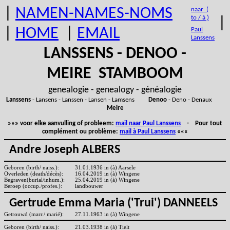
|
NAMEN-NAMES-NOMS
naar (
to / à )
|
|
HOME
|
EMAIL
Paul
Lanssens
LANSSENS - DENOO -
MEIRE STAMBOOM
genealogie - genealogy - généalogie
Lanssens
- Lansens - Lanssen - Lansen - Lamsens
Denoo
- Deno - Denaux
Meire
»»» voor elke aanvulling of probleem:
mail naar Paul Lanssens
- Pour tout
complément ou problème:
mail à Paul Lanssens
«««
Andre Joseph ALBERS
Geboren (birth/ naiss.):
31.01.1936 in (à) Aarsele
Overleden (death/décès):
16.04.2019 in (à) Wingene
Begraven(burial/inhum.):
25.04.2019 in (à) Wingene
Beroep (occup./profes.):
landbouwer
Gertrude Emma Maria ('Trui') DANNEELS
Getrouwd (marr./ marié):
27.11.1963 in (à) Wingene
Geboren (birth/ naiss.):
21.03.1938 in (à) Tielt