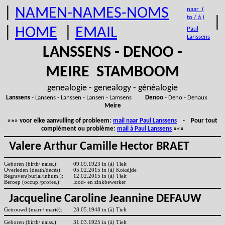
|
NAMEN-NAMES-NOMS
naar (
to / à )
|
|
HOME
|
EMAIL
Paul
Lanssens
LANSSENS - DENOO -
MEIRE STAMBOOM
genealogie - genealogy - généalogie
Lanssens
- Lansens - Lanssen - Lansen - Lamsens
Denoo
- Deno - Denaux
Meire
»»» voor elke aanvulling of probleem:
mail naar Paul Lanssens
- Pour tout
complément ou problème:
mail à Paul Lanssens
«««
Valere Arthur Camille Hector BRAET
Geboren (birth/ naiss.):
09.09.1923 in (à) Tielt
Overleden (death/décès):
05.02.2015 in (à) Koksijde
Begraven(burial/inhum.):
12.02.2015 in (à) Tielt
Beroep (occup./profes.):
lood- en zinkbewerker
Jacqueline Caroline Jeannine DEFAUW
Getrouwd (marr./ marié):
28.05.1948 in (à) Tielt
Geboren (birth/ naiss.):
31.03.1925 in (à) Tielt