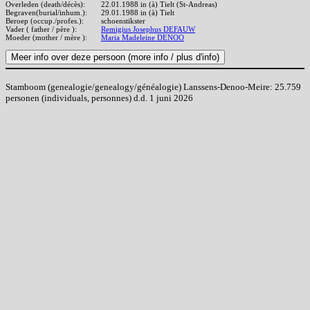
Overleden (death/décès):
22.01.1988 in (à) Tielt (St-Andreas)
Begraven(burial/inhum.):
29.01.1988 in (à) Tielt
Beroep (occup./profes.):
schoenstikster
Vader ( father / père ):
Remigius Josephus DEFAUW
Moeder (mother / mère ):
Maria Madeleine DENOO
Stamboom (genealogie/genealogy/généalogie) Lanssens-Denoo-Meire: 25.759
personen (individuals, personnes) d.d. 1 juni 2026