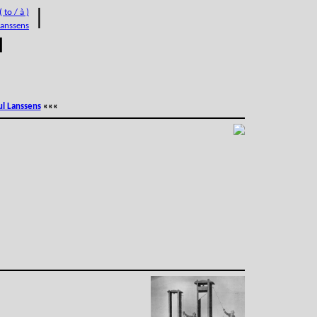
 to / à )
|
Lanssens
M
ul Lanssens
«««