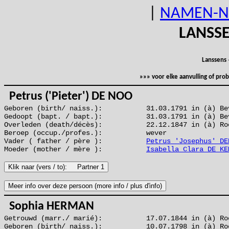
|
NAMEN-N
LANSS
Lanssens
»»» voor elke aanvulling of pr
Petrus ('Pieter') DE NOO
Geboren (birth/ naiss.):
31.03.1791 in (à) Be
Gedoopt (bapt. / bapt.):
31.03.1791 in (à) Be
Overleden (death/décès):
22.12.1847 in (à) Ro
Beroep (occup./profes.):
wever
Vader ( father / père ):
Petrus 'Josephus' DE
Moeder (mother / mère ):
Isabella Clara DE KE
Sophia HERMAN
Getrouwd (marr./ marié):
17.07.1844 in (à) Ro
Geboren (birth/ naiss.):
10.07.1798 in (à) Ro