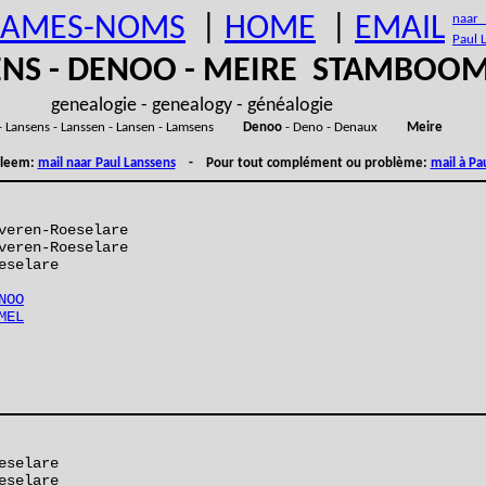
AMES-NOMS
|
HOME
|
EMAIL
naar (
Paul 
ENS - DENOO - MEIRE STAMBOO
genealogie - genealogy - généalogie
- Lansens - Lanssen - Lansen - Lamsens
Denoo
- Deno - Denaux
Meire
obleem:
mail naar Paul Lanssens
- Pour tout complément ou problème:
mail à Pa
veren-Roeselare
veren-Roeselare
eselare
NOO
MEL
eselare
eselare