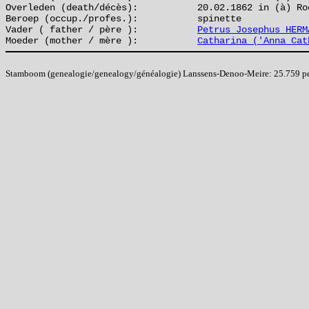
Overleden (death/décès):
20.02.1862 in (à) Ro
Beroep (occup./profes.):
spinette
Vader ( father / père ):
Petrus Josephus HERM
Moeder (mother / mère ):
Catharina ('Anna Cat
Stamboom (genealogie/genealogy/généalogie) Lanssens-Denoo-Meire: 25.759 pers