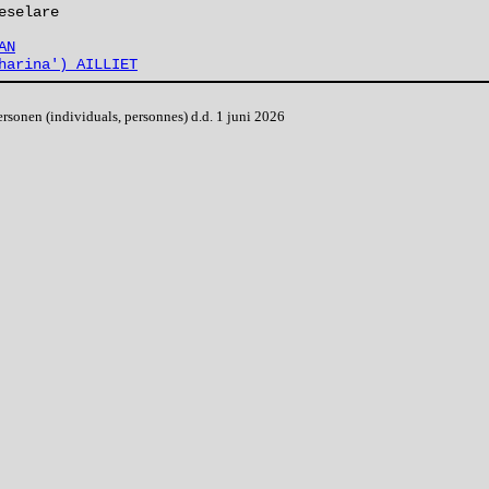
eselare
AN
harina') AILLIET
onen (individuals, personnes) d.d. 1 juni 2026