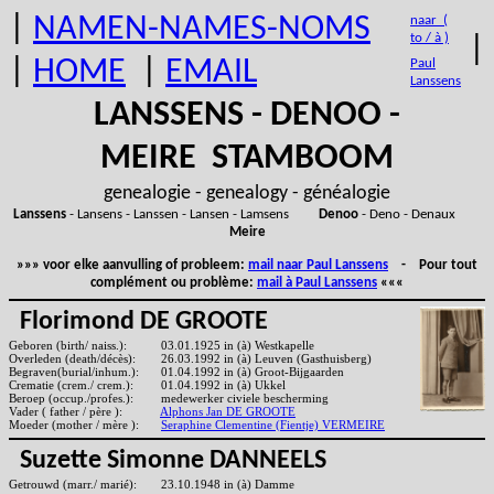
|
NAMEN-NAMES-NOMS
naar (
to / à )
|
|
HOME
|
EMAIL
Paul
Lanssens
LANSSENS - DENOO -
MEIRE STAMBOOM
genealogie - genealogy - généalogie
Lanssens
- Lansens - Lanssen - Lansen - Lamsens
Denoo
- Deno - Denaux
Meire
»»» voor elke aanvulling of probleem:
mail naar Paul Lanssens
- Pour tout
complément ou problème:
mail à Paul Lanssens
«««
Florimond DE GROOTE
Geboren (birth/ naiss.):
03.01.1925 in (à) Westkapelle
Overleden (death/décès):
26.03.1992 in (à) Leuven (Gasthuisberg)
Begraven(burial/inhum.):
01.04.1992 in (à) Groot-Bijgaarden
Crematie (crem./ crem.):
01.04.1992 in (à) Ukkel
Beroep (occup./profes.):
medewerker civiele bescherming
Vader ( father / père ):
Alphons Jan DE GROOTE
Moeder (mother / mère ):
Seraphine Clementine (Fientje) VERMEIRE
Suzette Simonne DANNEELS
Getrouwd (marr./ marié):
23.10.1948 in (à) Damme