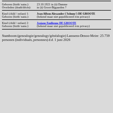
Geboren (birth/ naiss.):
23.10.1921 in (à) Damme
Overleden (death/décès):
in (à) Groot-Bijgaarden ?
Kind (child / enfant) 1:
Jean Alfons Alexander ('Johnny') DE GROOTE
Geboren (birth/ naiss.):
(bekend maar niet gepubliceerd ivm privacy)
Kind (child / enfant) 2:
Josiane Emilienne DE GROOTE
Geboren (birth/ naiss.):
(bekend maar niet gepubliceerd ivm privacy)
Stamboom (genealogie/genealogy/généalogie) Lanssens-Denoo-Meire: 25.759
personen (individuals, personnes) d.d. 1 juni 2026