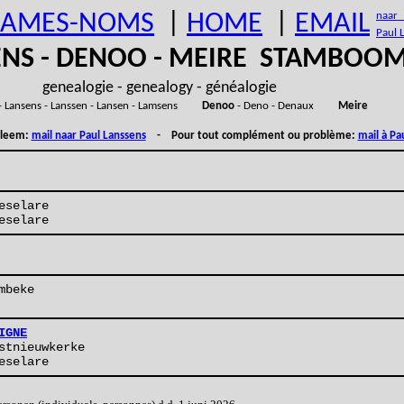
AMES-NOMS
|
HOME
|
EMAIL
naar (
Paul 
ENS - DENOO - MEIRE STAMBOO
genealogie - genealogy - généalogie
- Lansens - Lanssen - Lansen - Lamsens
Denoo
- Deno - Denaux
Meire
obleem:
mail naar Paul Lanssens
- Pour tout complément ou problème:
mail à Pa
eselare
eselare
mbeke
IGNE
stnieuwkerke
eselare