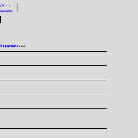
 to / à )
|
Lanssens
M
ul Lanssens
«««