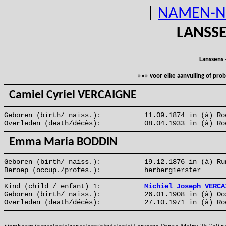
|
NAMEN-N
LANSS
Lanssens
»»» voor elke aanvulling of pr
Camiel Cyriel VERCAIGNE
Geboren (birth/ naiss.):
11.09.1874 in (à) Ro
Overleden (death/décès):
08.04.1933 in (à) Ro
Emma Maria BODDIN
Geboren (birth/ naiss.):
19.12.1876 in (à) Ru
Beroep (occup./profes.):
herbergierster
Kind (child / enfant) 1:
Michiel Joseph VERCA
Geboren (birth/ naiss.):
26.01.1908 in (à) Oo
Overleden (death/décès):
27.10.1971 in (à) Ro