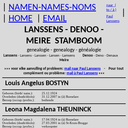
|
NAMEN-NAMES-NOMS
naar (
to / à )
|
|
HOME
|
EMAIL
Paul
Lanssens
LANSSENS - DENOO -
MEIRE STAMBOOM
genealogie - genealogy - généalogie
Lanssens
- Lansens - Lanssen - Lansen - Lamsens
Denoo
- Deno - Denaux
Meire
»»» voor elke aanvulling of probleem:
mail naar Paul Lanssens
- Pour tout
complément ou problème:
mail à Paul Lanssens
«««
Louis Angelus BOSTYN
Geboren (birth/ naiss.):
25.12.1924
Overleden (death/décès):
31.12.2007 in (à) Roeselare
Beroep (occup./profes.):
bediende
Leona Magdalena THEUNINCK
Geboren (birth/ naiss.):
17.04.1924 in (à) Roeselare
Overleden (death/décès):
27.03.2001 in (à) St-Kruis-Brugge
Beroep (occup./profes.):
verkoopster