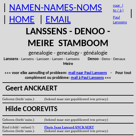
|
NAMEN-NAMES-NOMS
naar (
to / à )
|
|
HOME
|
EMAIL
Paul
Lanssens
LANSSENS - DENOO -
MEIRE STAMBOOM
genealogie - genealogy - généalogie
Lanssens
- Lansens - Lanssen - Lansen - Lamsens
Denoo
- Deno - Denaux
Meire
»»» voor elke aanvulling of probleem:
mail naar Paul Lanssens
- Pour tout
complément ou problème:
mail à Paul Lanssens
«««
Geert ANCKAERT
Geboren (birth/ naiss.):
(bekend maar niet gepubliceerd ivm privacy)
Hilde COOREVITS
Geboren (birth/ naiss.):
(bekend maar niet gepubliceerd ivm privacy)
Kind (child / enfant) 1:
Floris Joan Lutgard ANCKAERT
Geboren (birth/ naiss.):
(bekend maar niet gepubliceerd ivm privacy)