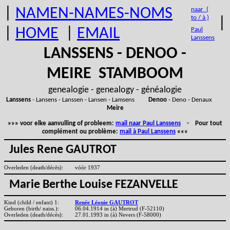
|
NAMEN-NAMES-NOMS
naar (
to / à )
|
|
HOME
|
EMAIL
Paul
Lanssens
LANSSENS - DENOO -
MEIRE STAMBOOM
genealogie - genealogy - généalogie
Lanssens
- Lansens - Lanssen - Lansen - Lamsens
Denoo
- Deno - Denaux
Meire
»»» voor elke aanvulling of probleem:
mail naar Paul Lanssens
- Pour tout
complément ou problème:
mail à Paul Lanssens
«««
Jules Rene GAUTROT
Overleden (death/décès):
vóór 1937
Marie Berthe Louise FEZANVELLE
Kind (child / enfant) 1:
Renée Léonie GAUTROT
Geboren (birth/ naiss.):
06.04.1914 in (à) Mertrud (F-52110)
Overleden (death/décès):
27.01.1993 in (à) Nevers (F-58000)