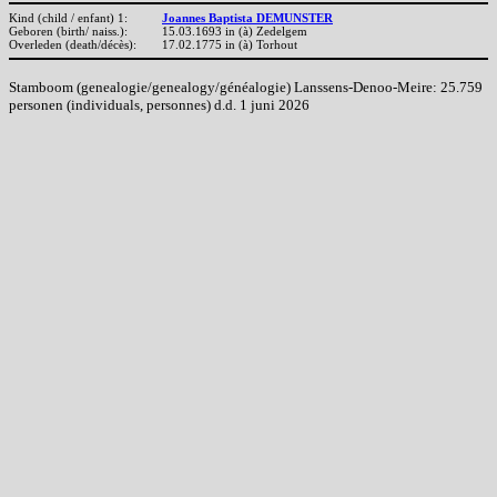
Kind (child / enfant) 1:
Joannes Baptista DEMUNSTER
Geboren (birth/ naiss.):
15.03.1693 in (à) Zedelgem
Overleden (death/décès):
17.02.1775 in (à) Torhout
Stamboom (genealogie/genealogy/généalogie) Lanssens-Denoo-Meire: 25.759
personen (individuals, personnes) d.d. 1 juni 2026