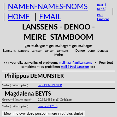
|
NAMEN-NAMES-NOMS
naar (
to / à )
|
|
HOME
|
EMAIL
Paul
Lanssens
LANSSENS - DENOO -
MEIRE STAMBOOM
genealogie - genealogy - généalogie
Lanssens
- Lansens - Lanssen - Lansen - Lamsens
Denoo
- Deno - Denaux
Meire
»»» voor elke aanvulling of probleem:
mail naar Paul Lanssens
- Pour tout
complément ou problème:
mail à Paul Lanssens
«««
Philippus DEMUNSTER
Vader ( father / père ):
Joos DEMUNSTER
Magdalena BEYTS
Getrouwd (marr./ marié):
20.03.1683 in (à) Zedelgem
Vader ( father / père ):
Joannes BEYTS