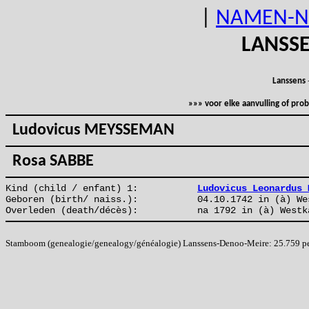
|
NAMEN-N
LANSS
Lanssens
»»» voor elke aanvulling of pr
Ludovicus MEYSSEMAN
Rosa SABBE
Kind (child / enfant) 1:
Ludovicus Leonardus 
Geboren (birth/ naiss.):
04.10.1742 in (à) We
Overleden (death/décès):
na 1792 in (à) Westk
Stamboom (genealogie/genealogy/généalogie) Lanssens-Denoo-Meire: 25.759 pers