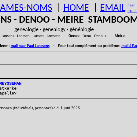
AMES-NOMS
|
HOME
|
EMAIL
naar (
Paul 
ENS - DENOO - MEIRE STAMBOO
genealogie - genealogy - généalogie
- Lansens - Lanssen - Lansen - Lamsens
Denoo
- Deno - Denaux
Meire
obleem:
mail naar Paul Lanssens
- Pour tout complément ou problème:
mail à Pa
MEYSSEMAN
stkerke
apelle?
onen (individuals, personnes) d.d. 1 juni 2026