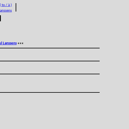
 to / à )
|
Lanssens
M
ul Lanssens
«««