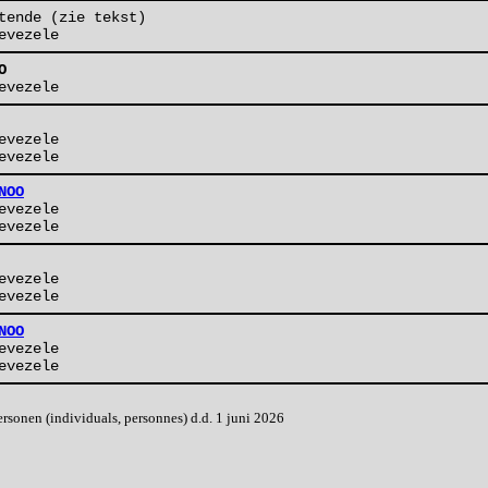
tende (zie tekst)
evezele
O
evezele
evezele
evezele
NOO
evezele
evezele
evezele
evezele
NOO
evezele
evezele
onen (individuals, personnes) d.d. 1 juni 2026