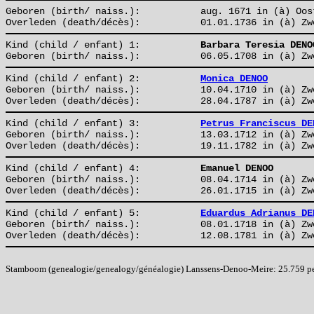
Geboren (birth/ naiss.):
aug. 1671 in (à) Oos
Overleden (death/décès):
01.01.1736 in (à) Zw
Kind (child / enfant) 1:
Barbara Teresia DENO
Geboren (birth/ naiss.):
06.05.1708 in (à) Zw
Kind (child / enfant) 2:
Monica DENOO
Geboren (birth/ naiss.):
10.04.1710 in (à) Zw
Overleden (death/décès):
28.04.1787 in (à) Zw
Kind (child / enfant) 3:
Petrus Franciscus DE
Geboren (birth/ naiss.):
13.03.1712 in (à) Zw
Overleden (death/décès):
19.11.1782 in (à) Zw
Kind (child / enfant) 4:
Emanuel DENOO
Geboren (birth/ naiss.):
08.04.1714 in (à) Zw
Overleden (death/décès):
26.01.1715 in (à) Zw
Kind (child / enfant) 5:
Eduardus Adrianus DE
Geboren (birth/ naiss.):
08.01.1718 in (à) Zw
Overleden (death/décès):
12.08.1781 in (à) Zw
Stamboom (genealogie/genealogy/généalogie) Lanssens-Denoo-Meire: 25.759 pers