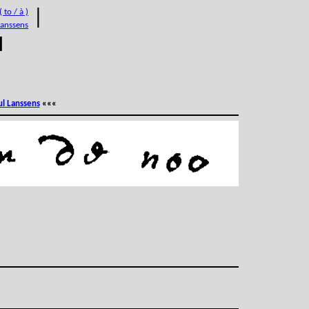
 to / à )
|
Lanssens
M
ul Lanssens
«««