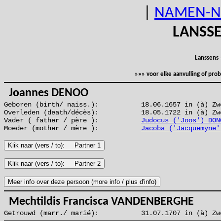
|
NAMEN-N
LANSS
Lanssens
»»» voor elke aanvulling of pr
Joannes DENOO
Geboren (birth/ naiss.):
18.06.1657 in (à) Zw
Overleden (death/décès):
18.05.1722 in (à) Zw
Vader ( father / père ):
Judocus ('Joos') DON
Moeder (mother / mère ):
Jacoba ('Jacquemyne'
Mechtildis Francisca VANDENBERGHE
Getrouwd (marr./ marié):
31.07.1707 in (à) Zw