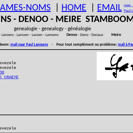
AMES-NOMS
|
HOME
|
EMAIL
naar (
Paul 
ENS - DENOO - MEIRE STAMBOO
genealogie - genealogy - généalogie
- Lansens - Lanssen - Lansen - Lamsens
Denoo
- Deno - Denaux
Meire
obleem:
mail naar Paul Lanssens
- Pour tout complément ou problème:
mail à Pa
evezele
evezele
OO
) CRAEYE
evezele