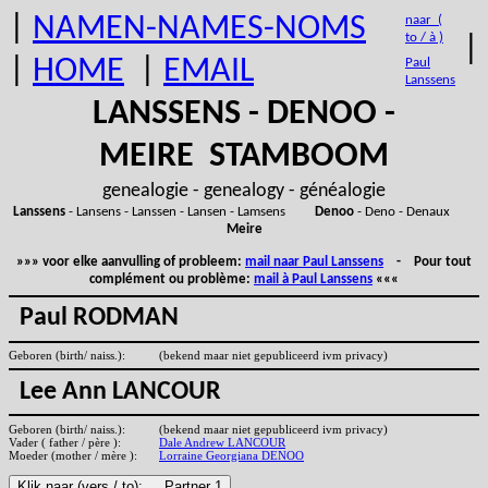
|
NAMEN-NAMES-NOMS
naar (
to / à )
|
|
HOME
|
EMAIL
Paul
Lanssens
LANSSENS - DENOO -
MEIRE STAMBOOM
genealogie - genealogy - généalogie
Lanssens
- Lansens - Lanssen - Lansen - Lamsens
Denoo
- Deno - Denaux
Meire
»»» voor elke aanvulling of probleem:
mail naar Paul Lanssens
- Pour tout
complément ou problème:
mail à Paul Lanssens
«««
Paul RODMAN
Geboren (birth/ naiss.):
(bekend maar niet gepubliceerd ivm privacy)
Lee Ann LANCOUR
Geboren (birth/ naiss.):
(bekend maar niet gepubliceerd ivm privacy)
Vader ( father / père ):
Dale Andrew LANCOUR
Moeder (mother / mère ):
Lorraine Georgiana DENOO