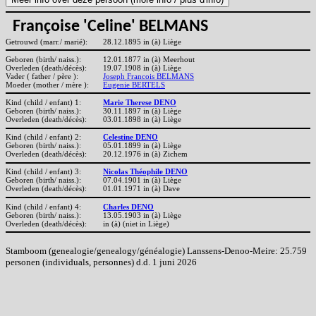
Françoise 'Celine' BELMANS
Getrouwd (marr./ marié):
28.12.1895 in (à) Liège
Geboren (birth/ naiss.):
12.01.1877 in (à) Meerhout
Overleden (death/décès):
19.07.1908 in (à) Liège
Vader ( father / père ):
Joseph Francois BELMANS
Moeder (mother / mère ):
Eugenie BERTELS
Kind (child / enfant) 1:
Marie Therese DENO
Geboren (birth/ naiss.):
30.11.1897 in (à) Liège
Overleden (death/décès):
03.01.1898 in (à) Liège
Kind (child / enfant) 2:
Celestine DENO
Geboren (birth/ naiss.):
05.01.1899 in (à) Liège
Overleden (death/décès):
20.12.1976 in (à) Zichem
Kind (child / enfant) 3:
Nicolas Théophile DENO
Geboren (birth/ naiss.):
07.04.1901 in (à) Liège
Overleden (death/décès):
01.01.1971 in (à) Dave
Kind (child / enfant) 4:
Charles DENO
Geboren (birth/ naiss.):
13.05.1903 in (à) Liège
Overleden (death/décès):
in (à) (niet in Liège)
Stamboom (genealogie/genealogy/généalogie) Lanssens-Denoo-Meire: 25.759
personen (individuals, personnes) d.d. 1 juni 2026