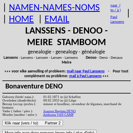
|
NAMEN-NAMES-NOMS
naar (
to / à )
|
|
HOME
|
EMAIL
Paul
Lanssens
LANSSENS - DENOO -
MEIRE STAMBOOM
genealogie - genealogy - généalogie
Lanssens
- Lansens - Lanssen - Lansen - Lamsens
Denoo
- Deno - Denaux
Meire
»»» voor elke aanvulling of probleem:
mail naar Paul Lanssens
- Pour tout
complément ou problème:
mail à Paul Lanssens
«««
Bonaventure DENO
Geboren (birth/ naiss.):
01.02.1871 in (à) Schaffen
Overleden (death/décès):
09.02.1953 in (à) Liège
Beroep (occup./profes.):
mineur et houilleur, revendeur de légumes, marchand de
bestiaux
Vader ( father / père ):
Joannes Baptista DENO
Moeder (mother / mère ):
Anthonia VAN CAMP