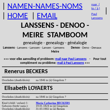
|
NAMEN-NAMES-NOMS
naar (
to / à )
|
|
HOME
|
EMAIL
Paul
Lanssens
LANSSENS - DENOO -
MEIRE STAMBOOM
genealogie - genealogy - généalogie
Lanssens
- Lansens - Lanssen - Lansen - Lamsens
Denoo
- Deno - Denaux
Meire
»»» voor elke aanvulling of probleem:
mail naar Paul Lanssens
- Pour tout
complément ou problème:
mail à Paul Lanssens
«««
Renerus BECKERS
Overleden (death/décès):
na 1846 in (à) Gingelom ?
Elisabeth LOYAERTS
Overleden (death/décès):
na 1846 in (à) Gingelom ?
Kind (child / enfant) 1:
Maria Catharina BECKERS
Geboren (birth/ naiss.):
19.01.1824 in (à) Gingelom
Overleden (death/décès):
31.03.1902 in (à) Bertem