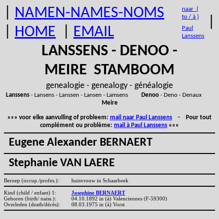
|
NAMEN-NAMES-NOMS
naar (
to / à )
|
|
HOME
|
EMAIL
Paul
Lanssens
LANSSENS - DENOO -
MEIRE STAMBOOM
genealogie - genealogy - généalogie
Lanssens
- Lansens - Lanssen - Lansen - Lamsens
Denoo
- Deno - Denaux
Meire
»»» voor elke aanvulling of probleem:
mail naar Paul Lanssens
- Pour tout
complément ou problème:
mail à Paul Lanssens
«««
Eugene Alexander BERNAERT
Stephanie VAN LAERE
Beroep (occup./profes.):
huisvrouw in Schaarbeek
Kind (child / enfant) 1:
Josephine BERNAERT
Geboren (birth/ naiss.):
04.10.1892 in (à) Valenciennes (F-59300)
Overleden (death/décès):
08.03.1975 in (à) Vorst