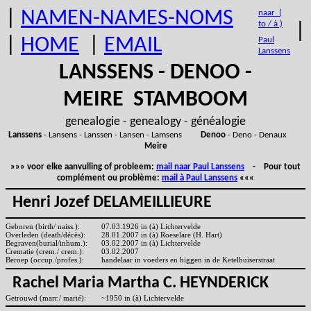
|
NAMEN-NAMES-NOMS
naar (
to / à )
|
|
HOME
|
EMAIL
Paul
Lanssens
LANSSENS - DENOO -
MEIRE STAMBOOM
genealogie - genealogy - généalogie
Lanssens
- Lansens - Lanssen - Lansen - Lamsens
Denoo
- Deno - Denaux
Meire
»»» voor elke aanvulling of probleem:
mail naar Paul Lanssens
- Pour tout
complément ou problème:
mail à Paul Lanssens
«««
Henri Jozef DELAMEILLIEURE
Geboren (birth/ naiss.):
07.03.1926 in (à) Lichtervelde
Overleden (death/décès):
28.01.2007 in (à) Roeselare (H. Hart)
Begraven(burial/inhum.):
03.02.2007 in (à) Lichtervelde
Crematie (crem./ crem.):
03.02.2007
Beroep (occup./profes.):
handelaar in voeders en biggen in de Ketelbuiserstraat
Rachel Maria Martha C. HEYNDERICK
Getrouwd (marr./ marié):
~1950 in (à) Lichtervelde