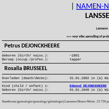
|
NAMEN-N
LANSS
Lanssens
»»» voor elke aanvulling of pr
Petrus DEJONCKHEERE
Geboren (birth/ naiss.):
~1801
Beroep (occup./profes.):
tapper
Rosalia BRUSSEEL
Overleden (death/décès):
31.01.1862 in (à) Wi
Kind (child / enfant) 1:
Edmond DEJONCKHEERE
Geboren (birth/ naiss.):
01.01.1848 in (à) Wi
Stamboom (genealogie/genealogy/généalogie) Lanssens-Denoo-Meire: 25.759 pers