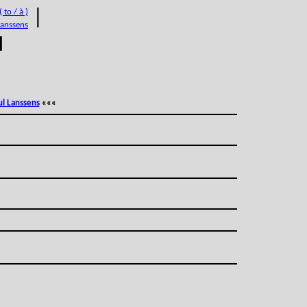
 to / à )
|
Lanssens
M
ul Lanssens
«««