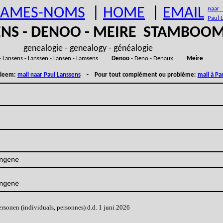
AMES-NOMS
|
HOME
|
EMAIL
naar (
Paul 
ENS - DENOO - MEIRE STAMBOO
genealogie - genealogy - généalogie
- Lansens - Lanssen - Lansen - Lamsens
Denoo
- Deno - Denaux
Meire
obleem:
mail naar Paul Lanssens
- Pour tout complément ou problème:
mail à Pa
ngene
ngene
onen (individuals, personnes) d.d. 1 juni 2026