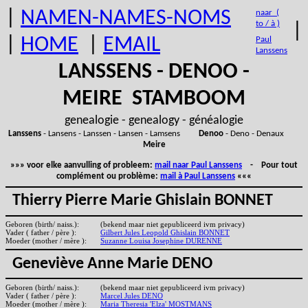
|
NAMEN-NAMES-NOMS
naar (
to / à )
|
|
HOME
|
EMAIL
Paul
Lanssens
LANSSENS - DENOO -
MEIRE STAMBOOM
genealogie - genealogy - généalogie
Lanssens
- Lansens - Lanssen - Lansen - Lamsens
Denoo
- Deno - Denaux
Meire
»»» voor elke aanvulling of probleem:
mail naar Paul Lanssens
- Pour tout
complément ou problème:
mail à Paul Lanssens
«««
Thierry Pierre Marie Ghislain BONNET
Geboren (birth/ naiss.):
(bekend maar niet gepubliceerd ivm privacy)
Vader ( father / père ):
Gilbert Jules Leopold Ghislain BONNET
Moeder (mother / mère ):
Suzanne Louisa Josephine DURENNE
Geneviève Anne Marie DENO
Geboren (birth/ naiss.):
(bekend maar niet gepubliceerd ivm privacy)
Vader ( father / père ):
Marcel Jules DENO
Moeder (mother / mère ):
Maria Theresia 'Elza' MOSTMANS