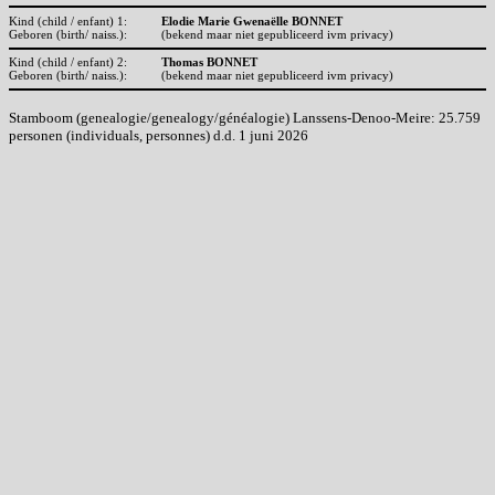
Kind (child / enfant) 1:
Elodie Marie Gwenaëlle BONNET
Geboren (birth/ naiss.):
(bekend maar niet gepubliceerd ivm privacy)
Kind (child / enfant) 2:
Thomas BONNET
Geboren (birth/ naiss.):
(bekend maar niet gepubliceerd ivm privacy)
Stamboom (genealogie/genealogy/généalogie) Lanssens-Denoo-Meire: 25.759
personen (individuals, personnes) d.d. 1 juni 2026