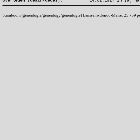
Overleden (death/décès):
14.02.1927 in (à) Ha
Stamboom (genealogie/genealogy/généalogie) Lanssens-Denoo-Meire: 25.759 pers