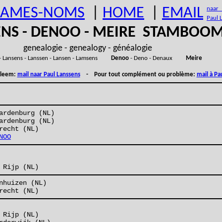
AMES-NOMS
|
HOME
|
EMAIL
naar (
Paul 
ENS - DENOO - MEIRE STAMBOO
genealogie - genealogy - généalogie
- Lansens - Lanssen - Lansen - Lamsens
Denoo
- Deno - Denaux
Meire
obleem:
mail naar Paul Lanssens
- Pour tout complément ou problème:
mail à Pa
ardenburg (NL)
ardenburg (NL)
recht (NL)
NOO
 Rijp (NL)
nhuizen (NL)
recht (NL)
 Rijp (NL)