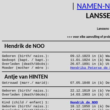
|
NAMEN-N
LANSS
Lanssens
»»» voor elke aanvulling of pr
Hendrik de NOO
Geboren (birth/ naiss.):
09.12.1823 in (à) Wa
Gedoopt (bapt. / bapt.):
11.01.1824 in (à) Wa
Overleden (death/décès):
26.07.1891 in (à) Ut
Moeder (mother / mère ):
Hendrika Peterse de 
Antje van HINTEN
Getrouwd (marr./ marié):
07.05.1848 in (à) De
Geboren (birth/ naiss.):
22.12.1819 in (à) Ve
Overleden (death/décès):
14.03.1903 in (à) Ut
Kind (child / enfant) 1:
Hendrik de NOO
Geboren (birth/ naiss.):
18.12.1850 in (à) De