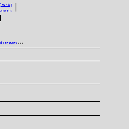
 to / à )
|
Lanssens
M
ul Lanssens
«««