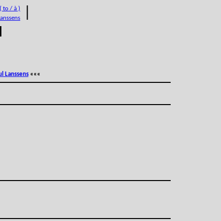
 to / à )
|
Lanssens
M
ul Lanssens
«««