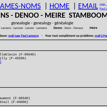
AMES-NOMS
|
HOME
|
EMAIL
naar (
Paul 
ENS - DENOO - MEIRE STAMBOO
genealogie - genealogy - généalogie
- Lansens - Lanssen - Lansen - Lamsens
Denoo
- Deno - Denaux
Meire
obleem:
mail naar Paul Lanssens
- Pour tout complément ou problème:
mail à Pa
lleblevin (F-89340)
illy (F-45200)
É
aumont (F-89340)
éteil (F-94000)