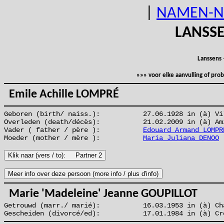
|
NAMEN-N
LANSS
Lanssens
»»» voor elke aanvulling of pr
Emile Achille LOMPRÉ
Geboren (birth/ naiss.):
27.06.1928 in (à) Vi
Overleden (death/décès):
21.02.2009 in (à) Am
Vader ( father / père ):
Edouard Armand LOMPR
Moeder (mother / mère ):
Maria Juliana DENOO
Marie 'Madeleine' Jeanne GOUPILLOT
Getrouwd (marr./ marié):
16.03.1953 in (à) Ch
Gescheiden (divorcé/ed):
17.01.1984 in (à) Cr