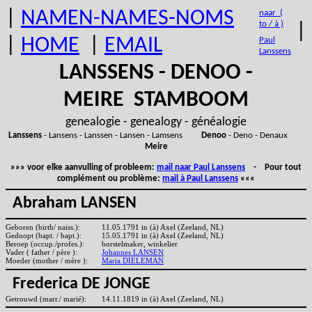
|
NAMEN-NAMES-NOMS
naar (
to / à )
|
|
HOME
|
EMAIL
Paul
Lanssens
LANSSENS - DENOO -
MEIRE STAMBOOM
genealogie - genealogy - généalogie
Lanssens
- Lansens - Lanssen - Lansen - Lamsens
Denoo
- Deno - Denaux
Meire
»»» voor elke aanvulling of probleem:
mail naar Paul Lanssens
- Pour tout
complément ou problème:
mail à Paul Lanssens
«««
Abraham LANSEN
Geboren (birth/ naiss.):
11.05.1791 in (à) Axel (Zeeland, NL)
Gedoopt (bapt. / bapt.):
15.05.1791 in (à) Axel (Zeeland, NL)
Beroep (occup./profes.):
borstelmaker, winkelier
Vader ( father / père ):
Johannes LANSEN
Moeder (mother / mère ):
Maria DIELEMAN
Frederica DE JONGE
Getrouwd (marr./ marié):
14.11.1819 in (à) Axel (Zeeland, NL)