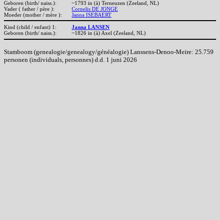
Geboren (birth/ naiss.):
~1793 in (à) Terneuzen (Zeeland, NL)
Vader ( father / père ):
Cornelis DE JONGE
Moeder (mother / mère ):
Janna ISEBAERT
Kind (child / enfant) 1:
Janna LANSEN
Geboren (birth/ naiss.):
~1826 in (à) Axel (Zeeland, NL)
Stamboom (genealogie/genealogy/généalogie) Lanssens-Denoo-Meire: 25.759
personen (individuals, personnes) d.d. 1 juni 2026