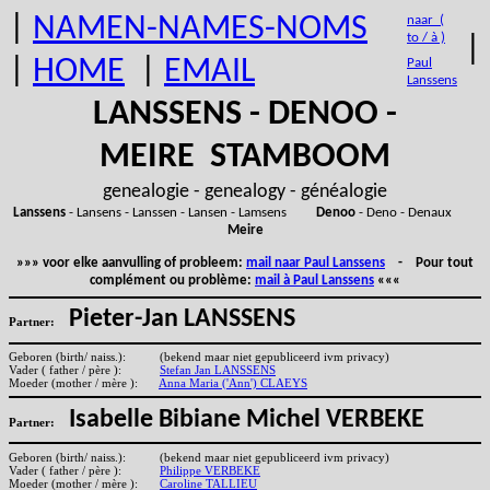
|
NAMEN-NAMES-NOMS
naar (
to / à )
|
|
HOME
|
EMAIL
Paul
Lanssens
LANSSENS - DENOO -
MEIRE STAMBOOM
genealogie - genealogy - généalogie
Lanssens
- Lansens - Lanssen - Lansen - Lamsens
Denoo
- Deno - Denaux
Meire
»»» voor elke aanvulling of probleem:
mail naar Paul Lanssens
- Pour tout
complément ou problème:
mail à Paul Lanssens
«««
Pieter-Jan LANSSENS
Partner:
Geboren (birth/ naiss.):
(bekend maar niet gepubliceerd ivm privacy)
Vader ( father / père ):
Stefan Jan LANSSENS
Moeder (mother / mère ):
Anna Maria ('Ann') CLAEYS
Isabelle Bibiane Michel VERBEKE
Partner:
Geboren (birth/ naiss.):
(bekend maar niet gepubliceerd ivm privacy)
Vader ( father / père ):
Philippe VERBEKE
Moeder (mother / mère ):
Caroline TALLIEU