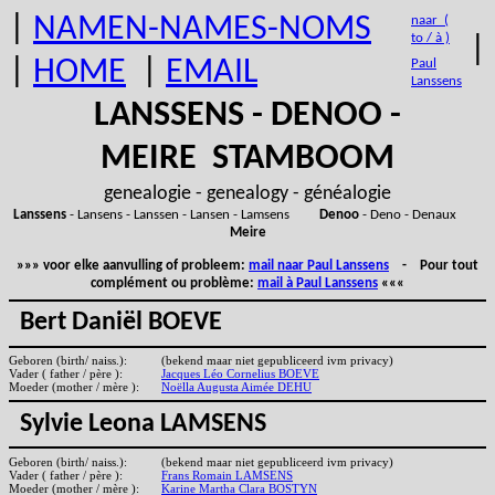
|
NAMEN-NAMES-NOMS
naar (
to / à )
|
|
HOME
|
EMAIL
Paul
Lanssens
LANSSENS - DENOO -
MEIRE STAMBOOM
genealogie - genealogy - généalogie
Lanssens
- Lansens - Lanssen - Lansen - Lamsens
Denoo
- Deno - Denaux
Meire
»»» voor elke aanvulling of probleem:
mail naar Paul Lanssens
- Pour tout
complément ou problème:
mail à Paul Lanssens
«««
Bert Daniël BOEVE
Geboren (birth/ naiss.):
(bekend maar niet gepubliceerd ivm privacy)
Vader ( father / père ):
Jacques Léo Cornelius BOEVE
Moeder (mother / mère ):
Noëlla Augusta Aimée DEHU
Sylvie Leona LAMSENS
Geboren (birth/ naiss.):
(bekend maar niet gepubliceerd ivm privacy)
Vader ( father / père ):
Frans Romain LAMSENS
Moeder (mother / mère ):
Karine Martha Clara BOSTYN