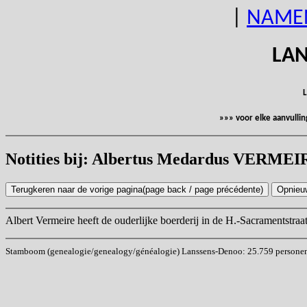
|
NAME
LAN
L
»»» voor elke aanvulli
Notities bij: Albertus Medardus VERMEI
Albert Vermeire heeft de ouderlijke boerderij in de H.-Sacramentstra
Stamboom (genealogie/genealogy/généalogie) Lanssens-Denoo: 25.759 personen (i