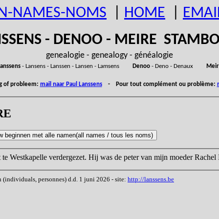
N-NAMES-NOMS
|
HOME
|
EMAI
SSENS - DENOO - MEIRE STAM
genealogie - genealogy - généalogie
anssens
- Lansens - Lanssen - Lansen - Lamsens
Denoo
- Deno - Denaux
Meir
ng of probleem:
mail naar Paul Lanssens
- Pour tout complément ou problème:
RE
at te Westkapelle verdergezet. Hij was de peter van mijn moeder Rachel
ndividuals, personnes) d.d. 1 juni 2026 - site:
http://lanssens.be