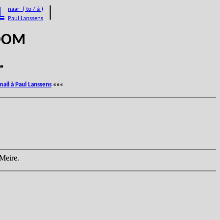
L
|
naar ( to / à )
Paul Lanssens
BOOM
e
mail à Paul Lanssens
«««
 Meire.