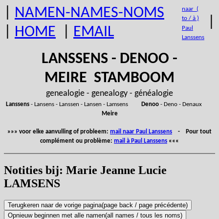
|
NAMEN-NAMES-NOMS
naar (
|
to / à )
|
HOME
|
EMAIL
Paul
Lanssens
LANSSENS - DENOO -
MEIRE STAMBOOM
genealogie - genealogy - généalogie
Lanssens
- Lansens - Lanssen - Lansen - Lamsens
Denoo
- Deno - Denaux
Meire
»»» voor elke aanvulling of probleem:
mail naar Paul Lanssens
- Pour tout
complément ou problème:
mail à Paul Lanssens
«««
Notities bij: Marie Jeanne Lucie
LAMSENS