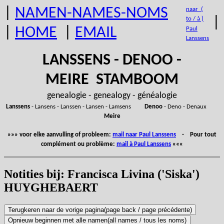
|
NAMEN-NAMES-NOMS
naar (
|
to / à )
|
HOME
|
EMAIL
Paul
Lanssens
LANSSENS - DENOO -
MEIRE STAMBOOM
genealogie - genealogy - généalogie
Lanssens
- Lansens - Lanssen - Lansen - Lamsens
Denoo
- Deno - Denaux
Meire
»»» voor elke aanvulling of probleem:
mail naar Paul Lanssens
- Pour tout
complément ou problème:
mail à Paul Lanssens
«««
Notities bij: Francisca Livina ('Siska')
HUYGHEBAERT