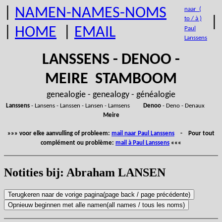
|
NAMEN-NAMES-NOMS
naar (
|
to / à )
|
HOME
|
EMAIL
Paul
Lanssens
LANSSENS - DENOO -
MEIRE STAMBOOM
genealogie - genealogy - généalogie
Lanssens
- Lansens - Lanssen - Lansen - Lamsens
Denoo
- Deno - Denaux
Meire
»»» voor elke aanvulling of probleem:
mail naar Paul Lanssens
- Pour tout
complément ou problème:
mail à Paul Lanssens
«««
Notities bij: Abraham LANSEN