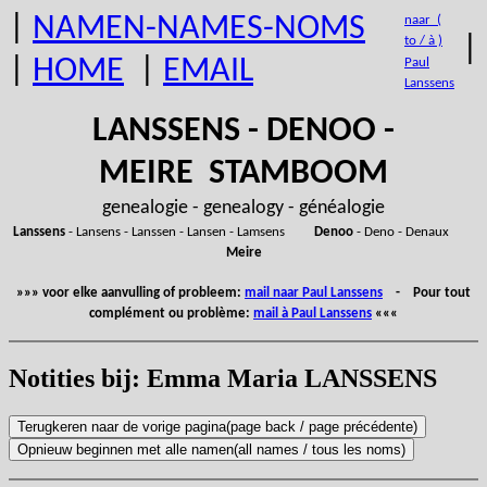
|
NAMEN-NAMES-NOMS
naar (
|
to / à )
|
HOME
|
EMAIL
Paul
Lanssens
LANSSENS - DENOO -
MEIRE STAMBOOM
genealogie - genealogy - généalogie
Lanssens
- Lansens - Lanssen - Lansen - Lamsens
Denoo
- Deno - Denaux
Meire
»»» voor elke aanvulling of probleem:
mail naar Paul Lanssens
- Pour tout
complément ou problème:
mail à Paul Lanssens
«««
Notities bij: Emma Maria LANSSENS