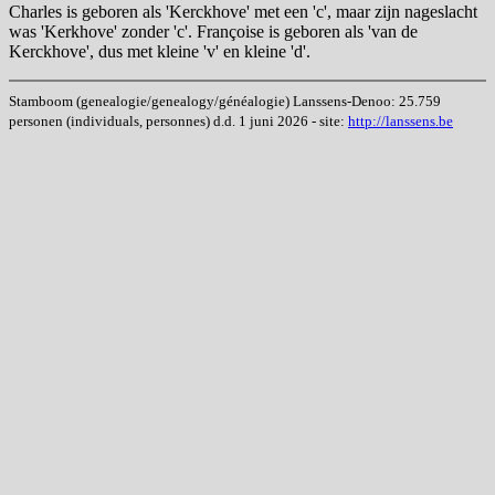
Charles is geboren als 'Kerckhove' met een 'c', maar zijn nageslacht
was 'Kerkhove' zonder 'c'. Françoise is geboren als 'van de
Kerckhove', dus met kleine 'v' en kleine 'd'.
Stamboom (genealogie/genealogy/généalogie) Lanssens-Denoo: 25.759
personen (individuals, personnes) d.d. 1 juni 2026 - site:
http://lanssens.be