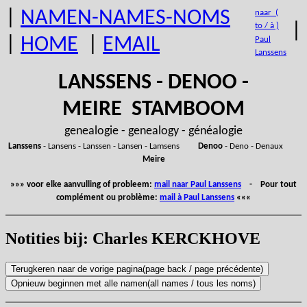
|
NAMEN-NAMES-NOMS
naar (
|
to / à )
|
HOME
|
EMAIL
Paul
Lanssens
LANSSENS - DENOO -
MEIRE STAMBOOM
genealogie - genealogy - généalogie
Lanssens
- Lansens - Lanssen - Lansen - Lamsens
Denoo
- Deno - Denaux
Meire
»»» voor elke aanvulling of probleem:
mail naar Paul Lanssens
- Pour tout
complément ou problème:
mail à Paul Lanssens
«««
Notities bij: Charles KERCKHOVE