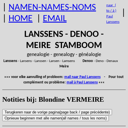
|
NAMEN-NAMES-NOMS
naar (
|
to / à )
|
HOME
|
EMAIL
Paul
Lanssens
LANSSENS - DENOO -
MEIRE STAMBOOM
genealogie - genealogy - généalogie
Lanssens
- Lansens - Lanssen - Lansen - Lamsens
Denoo
- Deno - Denaux
Meire
»»» voor elke aanvulling of probleem:
mail naar Paul Lanssens
- Pour tout
complément ou problème:
mail à Paul Lanssens
«««
Notities bij: Blondine VERMEIRE