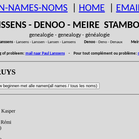
N-NAMES-NOMS
|
HOME
|
EMAI
SSENS - DENOO - MEIRE STAM
genealogie - genealogy - généalogie
anssens
- Lansens - Lanssen - Lansen - Lamsens
Denoo
- Deno - Denaux
Meir
ng of probleem:
mail naar Paul Lanssens
- Pour tout complément ou problème:
RRUYS
, Kasper
, Rémi
)
o