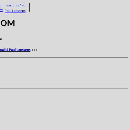
L
|
naar ( to / à )
Paul Lanssens
BOOM
e
mail à Paul Lanssens
«««