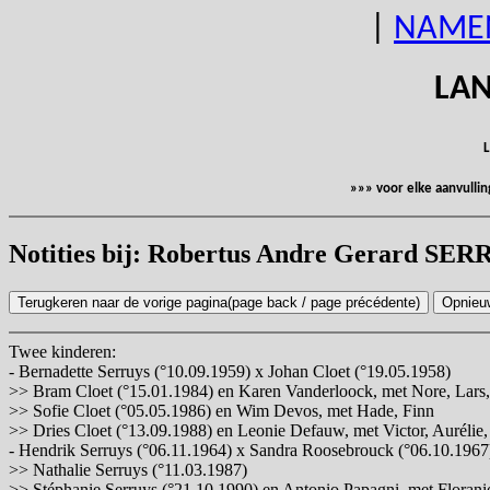
|
NAME
LAN
L
»»» voor elke aanvulli
Notities bij: Robertus Andre Gerard SE
Twee kinderen:
- Bernadette Serruys (°10.09.1959) x Johan Cloet (°19.05.1958)
>> Bram Cloet (°15.01.1984) en Karen Vanderloock, met Nore, Lars
>> Sofie Cloet (°05.05.1986) en Wim Devos, met Hade, Finn
>> Dries Cloet (°13.09.1988) en Leonie Defauw, met Victor, Aurélie
- Hendrik Serruys (°06.11.1964) x Sandra Roosebrouck (°06.10.1967
>> Nathalie Serruys (°11.03.1987)
>> Stéphanie Serruys (°21.10.1990) en Antonio Papagni, met Florani