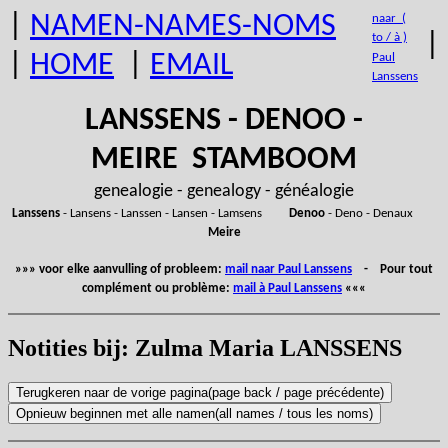
|
NAMEN-NAMES-NOMS
naar (
|
to / à )
|
HOME
|
EMAIL
Paul
Lanssens
LANSSENS - DENOO -
MEIRE STAMBOOM
genealogie - genealogy - généalogie
Lanssens
- Lansens - Lanssen - Lansen - Lamsens
Denoo
- Deno - Denaux
Meire
»»» voor elke aanvulling of probleem:
mail naar Paul Lanssens
- Pour tout
complément ou problème:
mail à Paul Lanssens
«««
Notities bij: Zulma Maria LANSSENS