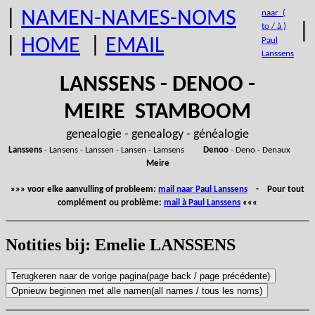
|
NAMEN-NAMES-NOMS
naar (
|
to / à )
|
HOME
|
EMAIL
Paul
Lanssens
LANSSENS - DENOO -
MEIRE STAMBOOM
genealogie - genealogy - généalogie
Lanssens
- Lansens - Lanssen - Lansen - Lamsens
Denoo
- Deno - Denaux
Meire
»»» voor elke aanvulling of probleem:
mail naar Paul Lanssens
- Pour tout
complément ou problème:
mail à Paul Lanssens
«««
Notities bij: Emelie LANSSENS