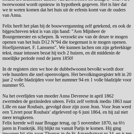
tweewoonst wordt opnieuw in hypotheek gegeven. Het is hier dat
we te weten komen dat het huis uit de erfenis komt van de ouders
van Anna.
Felix heeft het plan bij de bouwvergunning zelf getekend, en ook de
bijgeschreven tekst is van zijn hand: "Aen Mijnheer de
Bourgemeester en schepen. Ik verzoekt uw van de deure te mogen
openen van het huis D12 N°94 die toegemast is te mogen openen.
Hoefijzerstraet. F. Lanssens". We kunnen lachen om zijn gebrekkige
tekst, maar intussen bezat hij toch 2 huizen, en dit middenin de
moeilijke periode rond de jaren 1850!
In de registers zien we hoe de dubbelwoonst bevolkt wordt door
vele huurders die snel opeenvolgen. Het bevolkingsregister telt in 20
jaar 2 volle bladzijden voor het nummer 94 en 1 volle bladzijde voor
nummer 95.
Na het overlijden van moeder Anna Devreese in april 1862
zwermden de gezinsleden uiteen. Felix zelf vertrok medio 1863 naar
Lille en naar Roubaix, gevolgd door zijn zoon Jean. Voor Jean werd
een 'Livret pour Roubaix' afgeleverd op 6 juni 1864, en hij zal niet
meer terugkeren.
Felix keerde wél naar Brugge terug, op 5 november 1870, na 6½
jaren in Frankrijk. Hij blijkt nu vanuit Parijs te komen. Hij ging
inwonen bij zijn zoon Thomas in de St-Amandsstraat nr 34, en is ten