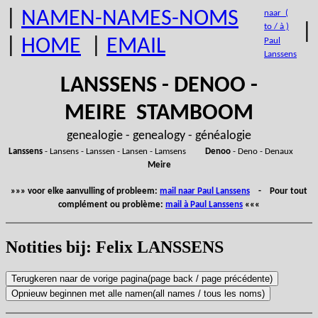
|
NAMEN-NAMES-NOMS
naar (
|
to / à )
|
HOME
|
EMAIL
Paul
Lanssens
LANSSENS - DENOO -
MEIRE STAMBOOM
genealogie - genealogy - généalogie
Lanssens
- Lansens - Lanssen - Lansen - Lamsens
Denoo
- Deno - Denaux
Meire
»»» voor elke aanvulling of probleem:
mail naar Paul Lanssens
- Pour tout
complément ou problème:
mail à Paul Lanssens
«««
Notities bij: Felix LANSSENS