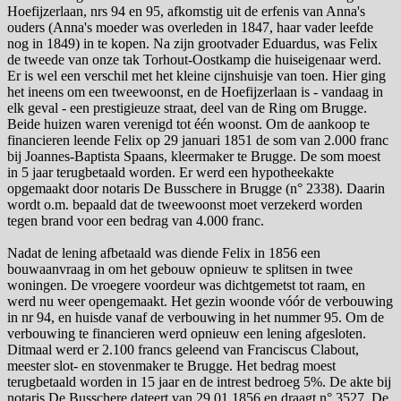
Hoefijzerlaan, nrs 94 en 95, afkomstig uit de erfenis van Anna's
ouders (Anna's moeder was overleden in 1847, haar vader leefde
nog in 1849) in te kopen. Na zijn grootvader Eduardus, was Felix
de tweede van onze tak Torhout-Oostkamp die huiseigenaar werd.
Er is wel een verschil met het kleine cijnshuisje van toen. Hier ging
het ineens om een tweewoonst, en de Hoefijzerlaan is - vandaag in
elk geval - een prestigieuze straat, deel van de Ring om Brugge.
Beide huizen waren verenigd tot één woonst. Om de aankoop te
financieren leende Felix op 29 januari 1851 de som van 2.000 franc
bij Joannes-Baptista Spaans, kleermaker te Brugge. De som moest
in 5 jaar terugbetaald worden. Er werd een hypotheekakte
opgemaakt door notaris De Busschere in Brugge (n° 2338). Daarin
wordt o.m. bepaald dat de tweewoonst moet verzekerd worden
tegen brand voor een bedrag van 4.000 franc.
Nadat de lening afbetaald was diende Felix in 1856 een
bouwaanvraag in om het gebouw opnieuw te splitsen in twee
woningen. De vroegere voordeur was dichtgemetst tot raam, en
werd nu weer opengemaakt. Het gezin woonde vóór de verbouwing
in nr 94, en huisde vanaf de verbouwing in het nummer 95. Om de
verbouwing te financieren werd opnieuw een lening afgesloten.
Ditmaal werd er 2.100 francs geleend van Franciscus Clabout,
meester slot- en stovenmaker te Brugge. Het bedrag moest
terugbetaald worden in 15 jaar en de intrest bedroeg 5%. De akte bij
notaris De Busschere dateert van 29.01.1856 en draagt n° 3527. De