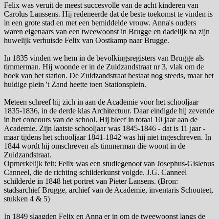
Felix was veruit de meest succesvolle van de acht kinderen van
Carolus Lanssens. Hij redeneerde dat de beste toekomst te vinden is
in een grote stad en met een bemiddelde vrouw. Anna's ouders
waren eigenaars van een tweewoonst in Brugge en dadelijk na zijn
huwelijk verhuisde Felix van Oostkamp naar Brugge.
In 1835 vinden we hem in de bevolkingsregisters van Brugge als
timmerman. Hij woonde er in de Zuidzandstraat nr 3, vlak om de
hoek van het station. De Zuidzandstraat bestaat nog steeds, maar het
huidige plein 't Zand heette toen Stationsplein.
Meteen schreef hij zich in aan de Academie voor het schooljaar
1835-1836, in de derde klas Architectuur. Daar eindigde hij zevende
in het concours van de school. Hij bleef in totaal 10 jaar aan de
Academie. Zijn laatste schooljaar was 1845-1846 - dat is 11 jaar -
maar tijdens het schooljaar 1841-1842 was hij niet ingeschreven. In
1844 wordt hij omschreven als timmerman die woont in de
Zuidzandstraat.
Opmerkelijk feit: Felix was een studiegenoot van Josephus-Gislenus
Canneel, die de richting schilderkunst volgde. J.G. Canneel
schilderde in 1848 het portret van Pieter Lansens. (Bron:
stadsarchief Brugge, archief van de Academie, inventaris Schouteet,
stukken 4 & 5)
In 1849 slaagden Felix en Anna er in om de tweewoonst langs de