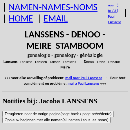
|
NAMEN-NAMES-NOMS
naar (
|
to / à )
|
HOME
|
EMAIL
Paul
Lanssens
LANSSENS - DENOO -
MEIRE STAMBOOM
genealogie - genealogy - généalogie
Lanssens
- Lansens - Lanssen - Lansen - Lamsens
Denoo
- Deno - Denaux
Meire
»»» voor elke aanvulling of probleem:
mail naar Paul Lanssens
- Pour tout
complément ou problème:
mail à Paul Lanssens
«««
Notities bij: Jacoba LANSSENS