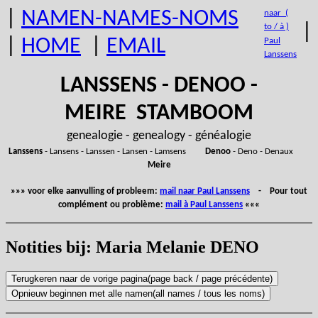
|
NAMEN-NAMES-NOMS
naar (
|
to / à )
|
HOME
|
EMAIL
Paul
Lanssens
LANSSENS - DENOO -
MEIRE STAMBOOM
genealogie - genealogy - généalogie
Lanssens
- Lansens - Lanssen - Lansen - Lamsens
Denoo
- Deno - Denaux
Meire
»»» voor elke aanvulling of probleem:
mail naar Paul Lanssens
- Pour tout
complément ou problème:
mail à Paul Lanssens
«««
Notities bij: Maria Melanie DENO